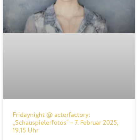
Fridaynight @ actorfactory:
„Schauspielerfotos“ – 7. Februar 2025,
19.15 Uhr