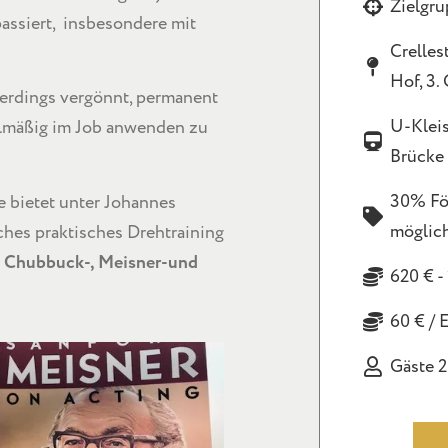
Zielgru
assiert, insbesondere mit
Crellest
Hof, 3.
lerdings vergönnt, permanent
U-Kleis
elmäßig im Job anwenden zu
Brücke
30% Fö
e bietet unter Johannes
möglic
ches praktisches Drehtraining
r
Chubbuck-, Meisner-und
620 € -
60 € / 
Gäste 2