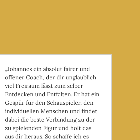
„Johannes ein absolut fairer und
„Ich
offener Coach, der dir unglaublich
Jahr
viel Freiraum lässt zum selber
beim
Entdecken und Entfalten. Er hat ein
best
Gespür für den Schauspieler, den
jema
individuellen Menschen und findet
sein
dabei die beste Verbindung zu der
dazu
zu spielenden Figur und holt das
einb
aus dir heraus. So schaffe ich es
hilf