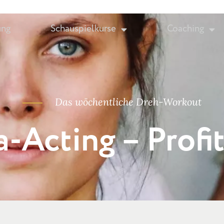
ung
Schauspielkurse
Coaching
Das wöchentliche Dreh-Workout
-Acting – Profit