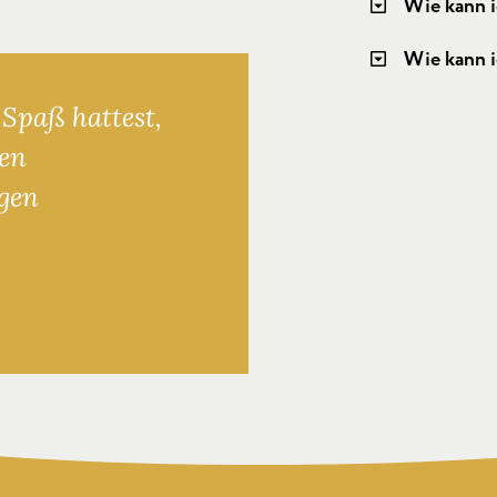
Wie kann 
Wie kann i
Spaß hattest,
hen
gen