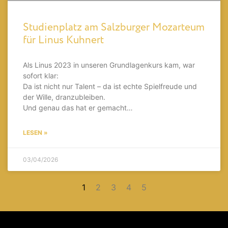
Studienplatz am Salzburger Mozarteum
für Linus Kuhnert
Als Linus 2023 in unseren Grundlagenkurs kam, war
sofort klar:
Da ist nicht nur Talent – da ist echte Spielfreude und
der Wille, dranzubleiben.
Und genau das hat er gemacht…
LESEN »
03/04/2026
1
2
3
4
5