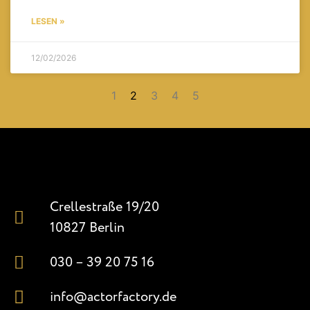
LESEN »
12/02/2026
1
2
3
4
5
Crellestraße 19/20
10827 Berlin
030 – 39 20 75 16
info@actorfactory.de