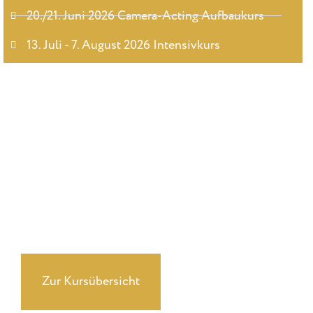
20./21. Juni 2026 Camera-Acting Aufbaukurs
13. Juli - 7. August 2026 Intensivkurs
Du suchst ehrliches, professionellles Coaching?
Erfahre mehr über unsere Kurse
Zur Kursübersicht