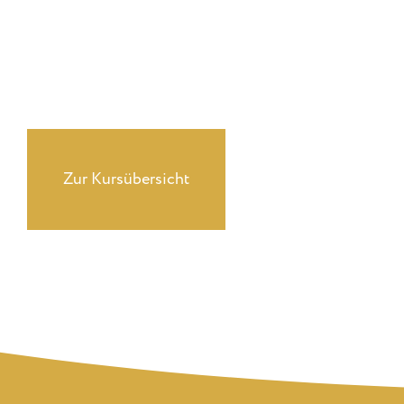
Du suchst ehrliches, professionellles Coaching?
Erfahre mehr über unser
Zur Kursübersicht