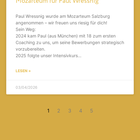
Mozarteum für Paul Wressnig
Paul Wressnig wurde am Mozarteum Salzburg
angenommen – wir freuen uns riesig für dich!
Sein Weg:
2024 kam Paul (aus München) mit 18 zum ersten
Coaching zu uns, um seine Bewerbungen strategisch
vorzubereiten.
2025 folgte unser Intensivkurs…
LESEN »
03/04/2026
1
2
3
4
5