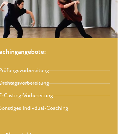
achingangebote:
Prüfungsvorbereitung
Drehtagsvorbereitung
E-Casting-Vorbereitung
Sonstiges Indivdual-Coaching