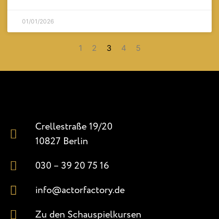
01/01/2026
1
2
3
4
5
Crellestraße 19/20
10827 Berlin
030 – 39 20 75 16
info@actorfactory.de
Zu den Schauspielkursen