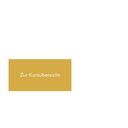
Du suchst ehrliches, professionellles Coaching?
Erfahre mehr über unser
Zur Kursübersicht