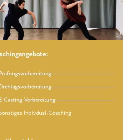
achingangebote:
Prüfungsvorbereitung
Drehtagsvorbereitung
E-Casting-Vorbereitung
Sonstiges Indivdual-Coaching