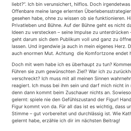
liebt?“. Ich bin verunsichert, hilflos. Doch irgendetwas
Offenbare meine lange erlernten Überlebensstrategien 
gesehen habe, ohne zu wissen ob sie funktionieren. H
Privatleben und Bühne. Auf der Bühne geht es nicht 
Ideen zu verstecken – seine Impulse zu unterdrücken 
geht darum sich dem Publikum voll und ganz zu öffne
lassen. Und irgendwie ja auch in mein eigenes Herz.
auch enormen Mut. Achtung
die Komfortzone endet h
Doch mit wem habe ich es überhaupt zu tun? Kommen
Führen sie zum gewünschten Ziel? War ich zu zurückh
verschreckt? Ich muss mit all meinen Sinnen wahrneh
reagiert. Ich muss bei ihm sein und darf mich nicht i
denn dann kommt beim Zuschauer nichts an. Sowieso 
gelernt: spiele nie den Gefühlszustand der Figur! Hand
Figur kommt von da. Für all das ist es wichtig, dass 
Stimme – gut vorbereitet und durchlässig ist. Wie Kat
gelernt habe, erzähle ich dir im nächsten Beitrag!