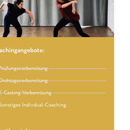
achingangebote:
Prüfungsvorbereitung
Drehtagsvorbereitung
E-Casting-Vorbereitung
Sonstiges Indivdual-Coaching