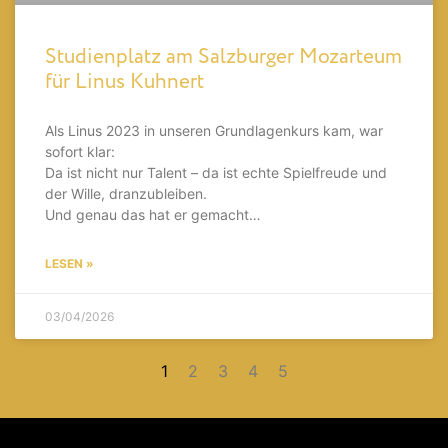
Studienplatz am Salzburger Mozarteum
für Linus Kuhnert
Als Linus 2023 in unseren Grundlagenkurs kam, war
sofort klar:
Da ist nicht nur Talent – da ist echte Spielfreude und
der Wille, dranzubleiben.
Und genau das hat er gemacht…
LESEN »
03/04/2026
1
2
3
4
5