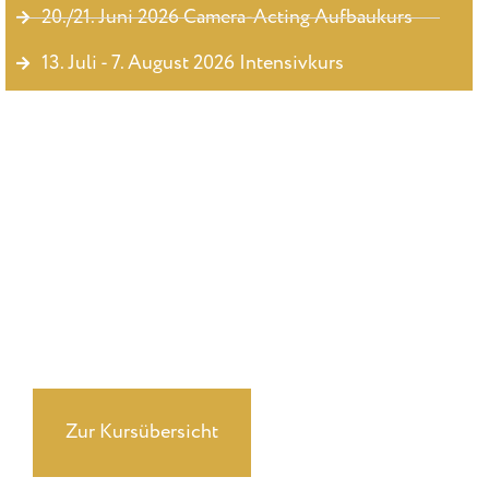
20./21. Juni 2026 Camera-Acting Aufbaukurs
13. Juli - 7. August 2026 Intensivkurs
Du suchst ehrliches, professionellles Coaching?
Erfahre mehr über unsere Kurse
Zur Kursübersicht