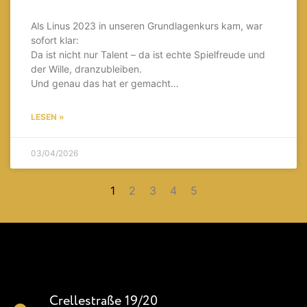
Als Linus 2023 in unseren Grundlagenkurs kam, war
sofort klar:
Da ist nicht nur Talent – da ist echte Spielfreude und
der Wille, dranzubleiben.
Und genau das hat er gemacht…
LESEN »
03/04/2026
1
2
3
4
5
Crellestraße 19/20