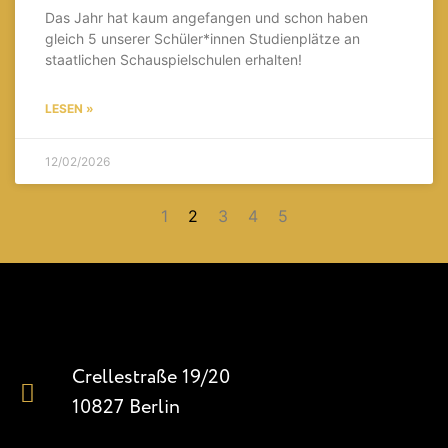
Das Jahr hat kaum angefangen und schon haben
gleich 5 unserer Schüler*innen Studienplätze an
staatlichen Schauspielschulen erhalten!
LESEN »
12/02/2026
1
2
3
4
5
Crellestraße 19/20
10827 Berlin